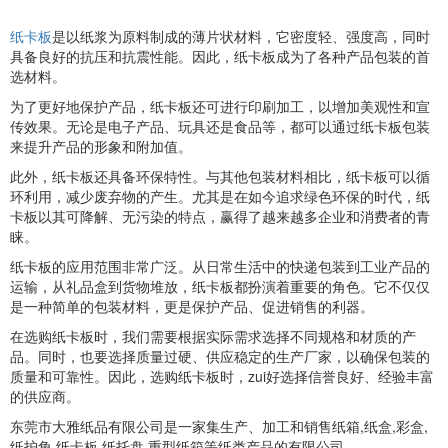
纸卡板
是以纸浆为原料制成的薄片状材料，它密度轻、强度高，同时
具备良好的抗压和抗震性能。因此，纸卡板成为了各种产品包装的首
选材料。
为了更好地保护产品，纸卡板还可进行印刷加工，以增加美观性和宣
传效果。无论是电子产品、玩具还是食品等，都可以通过纸卡板包装
来提升产品的形象和附加值。
此外，纸卡板还具备环保特性。与其他包装材料相比，纸卡板可以循
环利用，减少废弃物的产生。尤其是在如今追求绿色环保的时代，纸
卡板以其可降解、无污染的特点，赢得了越来越多企业和消费者的青
睐。
纸卡板的应用范围非常广泛。从日常生活中的快递包装到工业产品的
运输，从礼品盒到货物堆放，纸卡板都扮演着重要的角色。它不仅仅
是一种简单的包装材料，更是保护产品、促进销售的利器。
在选购纸卡板时，我们需要根据实际需求选择不同规格和材质的产
品。同时，也要选择质量过硬、供应稳定的生产厂家，以确保包装的
质量和可靠性。因此，选购纸卡板时，zui好选择信誉良好、经验丰富
的供应商。
东莞市大雅纸品有限公司是一家集生产、加工和销售纸箱,纸盒,彩盒,
纸护角,纸卡板,纸托盘,重型纸箱等纸类产品的有限公司。